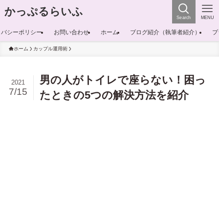
かっぷるらいふ
Search
MENU
イバシーポリシー
お問い合わせ
ホーム
ブログ紹介（執筆者紹介）
プ
ホーム
カップル運用術
男の人がトイレで座らない！困っ
2021
7/15
たときの5つの解決方法を紹介