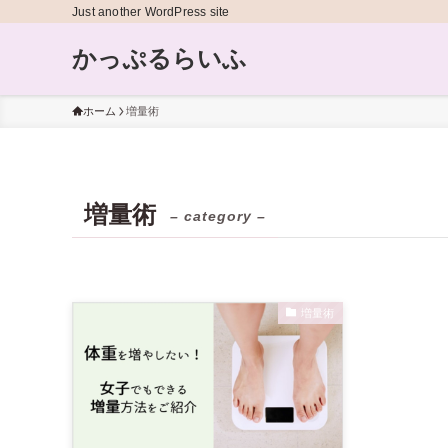
Just another WordPress site
かっぷるらいふ
ホーム
増量術
増量術
– category –
増量術